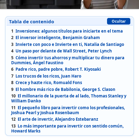
Tabla de contenido
Ocultar
1
Inversiones: algunos títulos para iniciarte en el tema
2
El inversor inteligente, Benjamin Graham
3
Invierte con poco e Invierte en ti, Natalia de Santiago
4
Un paso por delante de Wall Street, Peter Lynch
5
Cómo invertir tus ahorros y multiplicar tu dinero para
Dummies, Ángel Faustino
6
Padre rico, padre pobre, Robert T. Kiyosaki
7
Los trucos de los ricos, Juan Haro
8
Crece y hazte rico, Romuald Fons
9
El hombre más rico de Babilonia, George S. Clason
10
El millonario de la puerta de al lado, Thomas Stanley y
William Danko
11
El pequeño libro para invertir como los profesionales,
Joshua Pearl y Joshua Rosenbaum
12
El arte de invertir, Alejandro Estebaranz
13
Lo más importante para invertir con sentido común,
Howard Marks