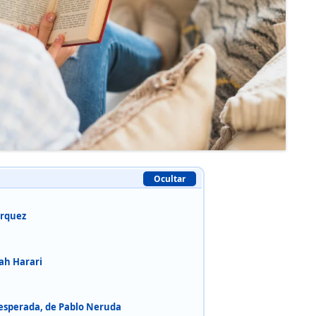
Ocultar
árquez
ah Harari
esperada, de Pablo Neruda