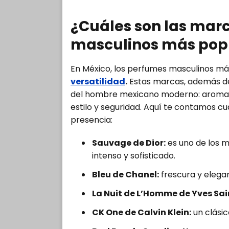
¿Cuáles son las mar
masculinos más popu
En México, los perfumes masculinos m
versatilidad
.
Estas marcas, además de l
del hombre mexicano moderno: aromas
estilo y seguridad. Aquí te contamos c
presencia:
Sauvage de Dior:
es uno de los m
intenso y sofisticado.
Bleu de Chanel:
frescura y elega
La Nuit de L’Homme de Yves Sai
CK One de Calvin Klein:
un clásic