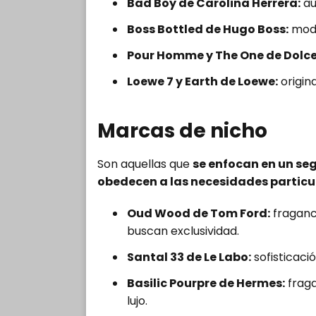
Bad Boy de Carolina Herrera:
au
Boss Bottled de Hugo Boss:
mode
Pour Homme y The One de Dolc
Loewe 7 y Earth de Loewe:
origina
Marcas de nicho
Son aquellas que
se enfocan en un se
obedecen a las necesidades particul
Oud Wood de Tom Ford:
fraganc
buscan exclusividad.
Santal 33 de Le Labo:
sofisticació
Basilic Pourpre de Hermes:
fraga
lujo.