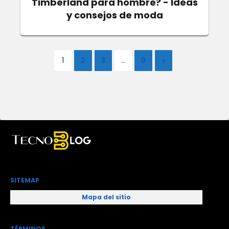
Timberland para hombre? - Ideas
y consejos de moda
1
2
3
…
9
»
SITEMAP
Mapa del sitio
TÉRMINOS