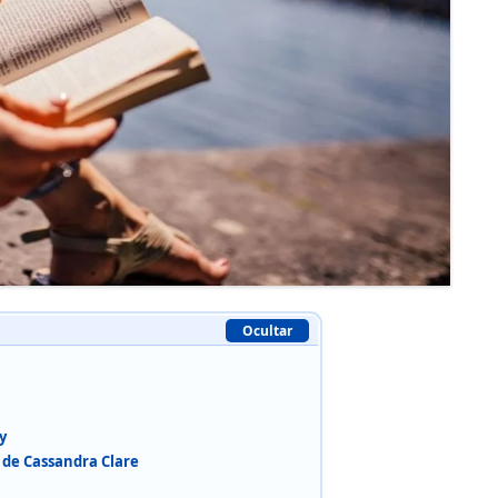
Ocultar
y
 de Cassandra Clare