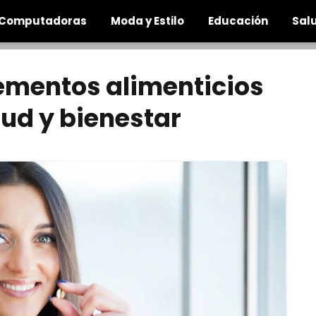
Computadoras
Moda y Estilo
Educación
Salu
ementos alimenticios
lud y bienestar