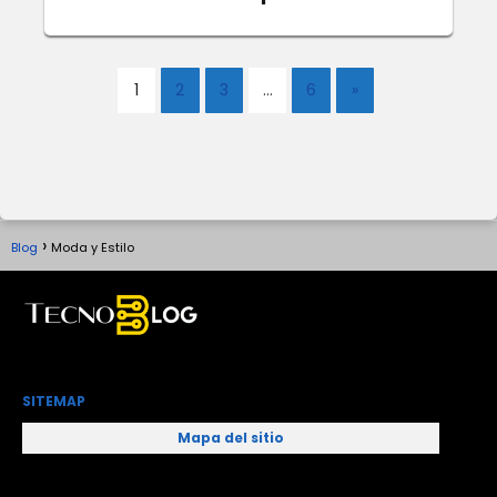
1
2
3
…
6
»
Blog
Moda y Estilo
SITEMAP
Mapa del sitio