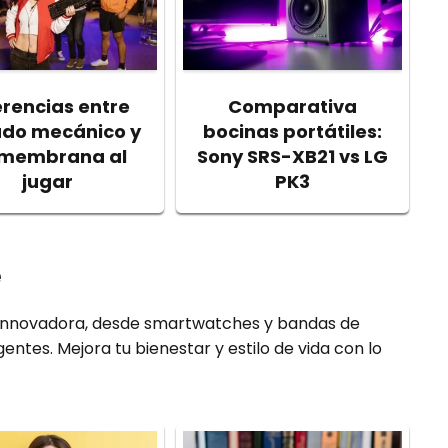
erencias entre
Comparativa
ado mecánico y
bocinas portátiles:
 membrana al
Sony SRS-XB21 vs LG
jugar
PK3
e
innovadora, desde smartwatches y bandas de
igentes. Mejora tu bienestar y estilo de vida con lo