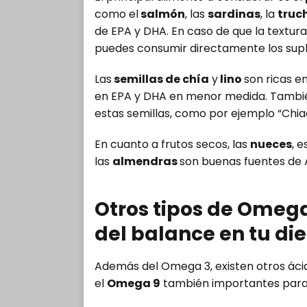
como el
salmón
, las
sardinas
, la
truc
de EPA y DHA. En caso de que la textura
puedes consumir directamente los su
Las
semillas de chía
y
lino
son ricas e
en EPA y DHA en menor medida. Tambié
estas semillas, como por ejemplo “Chia
En cuanto a frutos secos, las
nueces
, 
las
almendras
son buenas fuentes de 
Otros tipos de Omega:
del balance en tu di
Además del Omega 3, existen otros ácid
el
Omega 9
también importantes para 