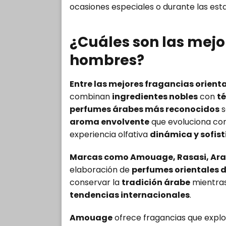
ocasiones especiales o durante las est
¿Cuáles son las mejo
hombres?
Entre las mejores fragancias orien
combinan
ingredientes nobles
con
té
perfumes árabes más reconocidos
s
aroma envolvente
que evoluciona con 
experiencia olfativa
dinámica y sofis
Marcas como Amouage, Rasasi, Ara
elaboración de
perfumes orientales d
conservar la
tradición árabe
mientras
tendencias internacionales
.
Amouage
ofrece fragancias que explor