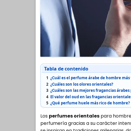
Tabla de contenido
1
¿Cuál es el perfume árabe de hombre más
2
¿Cuáles son los olores orientales?
3
¿Cuáles son las mejores fragancias árabes
4
El valor del oud en las fragancias orienta
5
¿Qué perfume huele más rico de hombre?
Los
perfumes orientales
para hombre 
perfumería gracias a su carácter intens
se inspiran en tradiciones milenarias, 