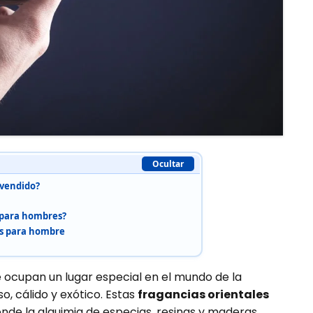
Ocultar
 vendido?
 para hombres?
les para hombre
ocupan un lugar especial en el mundo de la
o, cálido y exótico. Estas
fragancias orientales
donde la alquimia de especias, resinas y maderas