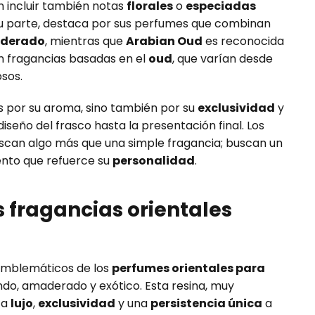
 incluir también notas
florales
o
especiadas
su parte, destaca por sus perfumes que combinan
derado
, mientras que
Arabian Oud
es reconocida
n fragancias basadas en el
oud
, que varían desde
sos.
s por su aroma, sino también por su
exclusividad
y
 diseño del frasco hasta la presentación final. Los
can algo más que una simple fragancia; buscan un
to que refuerce su
personalidad
.
as fragancias orientales
 emblemáticos de los
perfumes orientales para
ndo, amaderado y exótico. Esta resina, muy
ta
lujo
,
exclusividad
y una
persistencia única
a