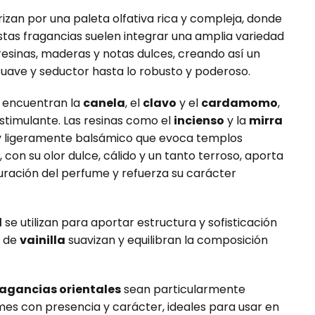
izan por una paleta olfativa rica y compleja, donde
Estas fragancias suelen integrar una amplia variedad
resinas, maderas y notas dulces, creando así un
suave y seductor hasta lo robusto y poderoso.
e encuentran la
canela
, el
clavo
y el
cardamomo
,
stimulante. Las resinas como el
incienso
y la
mirra
 ligeramente balsámico que evoca templos
, con su olor dulce, cálido y un tanto terroso, aporta
uración del perfume y refuerza su carácter
d
se utilizan para aportar estructura y sofisticación
s de
vainilla
suavizan y equilibran la composición
ragancias orientales
sean particularmente
s con presencia y carácter, ideales para usar en