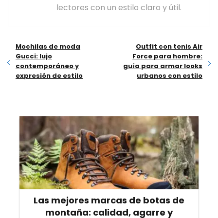
lectores con un estilo claro y útil.
Mochilas de moda
Outfit con tenis Air
Gucci: lujo
Force para hombre:
contemporáneo y
guía para armar looks
expresión de estilo
urbanos con estilo
Las mejores marcas de botas de
montaña: calidad, agarre y