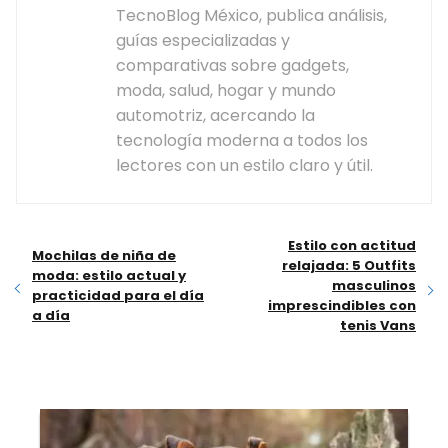
TecnoBlog México, publica análisis,
guías especializadas y
comparativas sobre gadgets,
moda, salud, hogar y mundo
automotriz, acercando la
tecnología moderna a todos los
lectores con un estilo claro y útil.
Estilo con actitud
Mochilas de niña de
relajada: 5 Outfits
moda: estilo actual y
masculinos
practicidad para el día
imprescindibles con
a día
tenis Vans