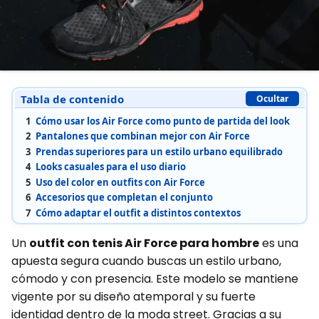
Tabla de contenido
Ocultar
1
Cómo usar los Air Force como punto de partida del look
2
Pantalones que combinan mejor con Air Force
3
Prendas superiores para un estilo urbano equilibrado
4
Looks casuales para el uso diario
5
Uso del color en outfits con Air Force
6
Accesorios que completan el conjunto
7
Cómo adaptar el outfit a distintos contextos
Un
outfit con tenis Air Force para hombre
es una
apuesta segura cuando buscas un estilo urbano,
cómodo y con presencia. Este modelo se mantiene
vigente por su diseño atemporal y su fuerte
identidad dentro de la moda street. Gracias a su