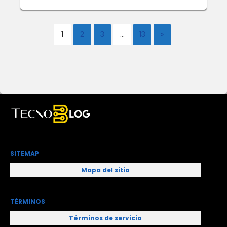
1
2
3
…
13
»
SITEMAP
Mapa del sitio
TÉRMINOS
Términos de servicio