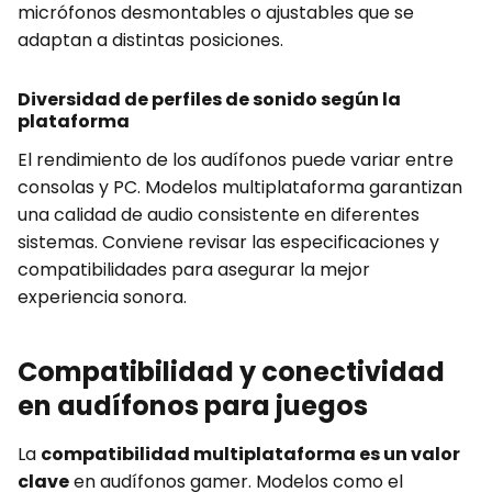
micrófonos desmontables o ajustables que se
adaptan a distintas posiciones.
Diversidad de perfiles de sonido según la
plataforma
El rendimiento de los audífonos puede variar entre
consolas y PC. Modelos multiplataforma garantizan
una calidad de audio consistente en diferentes
sistemas. Conviene revisar las especificaciones y
compatibilidades para asegurar la mejor
experiencia sonora.
Compatibilidad y conectividad
en audífonos para juegos
La
compatibilidad multiplataforma es un valor
clave
en audífonos gamer. Modelos como el