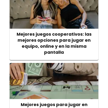
Mejores juegos cooperativos: las
mejores opciones para jugar en
equipo, online y en la misma
pantalla
Mejores juegos para jugar en