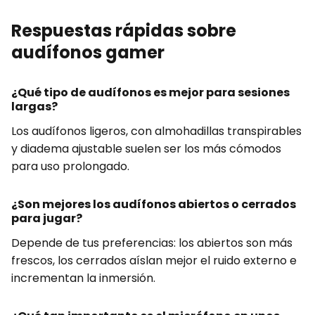
Respuestas rápidas sobre
audífonos gamer
¿Qué tipo de audífonos es mejor para sesiones
largas?
Los audífonos ligeros, con almohadillas transpirables
y diadema ajustable suelen ser los más cómodos
para uso prolongado.
¿Son mejores los audífonos abiertos o cerrados
para jugar?
Depende de tus preferencias: los abiertos son más
frescos, los cerrados aíslan mejor el ruido externo e
incrementan la inmersión.