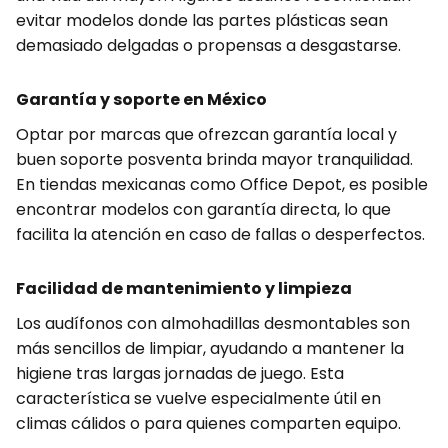
evitar modelos donde las partes plásticas sean
demasiado delgadas o propensas a desgastarse.
Garantía y soporte en México
Optar por marcas que ofrezcan garantía local y
buen soporte posventa brinda mayor tranquilidad.
En tiendas mexicanas como Office Depot, es posible
encontrar modelos con garantía directa, lo que
facilita la atención en caso de fallas o desperfectos.
Facilidad de mantenimiento y limpieza
Los audífonos con almohadillas desmontables son
más sencillos de limpiar, ayudando a mantener la
higiene tras largas jornadas de juego. Esta
característica se vuelve especialmente útil en
climas cálidos o para quienes comparten equipo.