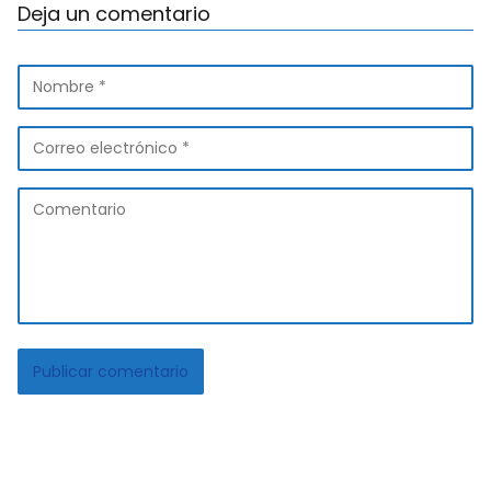
Deja un comentario