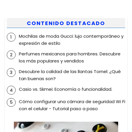
CONTENIDO DESTACADO
Mochilas de moda Gucci: lujo contemporáneo y
expresión de estilo
Perfumes mexicanos para hombres. Descubre
los más populares y vendidos
Descubre la calidad de las llantas Tornel: ¿Qué
tan buenas son?
Casio vs. Skmei: Economía o funcionalidad.
Cómo configurar una cámara de seguridad Wi Fi
con el celular - Tutorial paso a paso