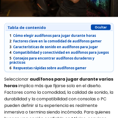
Tabla de contenido
Ocultar
1
Cómo elegir audífonos para jugar durante horas
2
Factores clave en la comodidad de audífonos gamer
3
Características de sonido en audífonos para jugar
4
Compatibilidad y conectividad en audífonos para juegos
5
Consejos para encontrar audífonos duraderos y
prácticos
6
Respuestas rápidas sobre audífonos gamer
Seleccionar
audífonos para jugar durante varias
horas
implica más que fijarse solo en el diseño.
Factores como la comodidad, la calidad de sonido, la
durabilidad y la compatibilidad con consolas o PC
pueden definir si tu experiencia es realmente
inmersiva o termina siendo incómoda. Para quienes