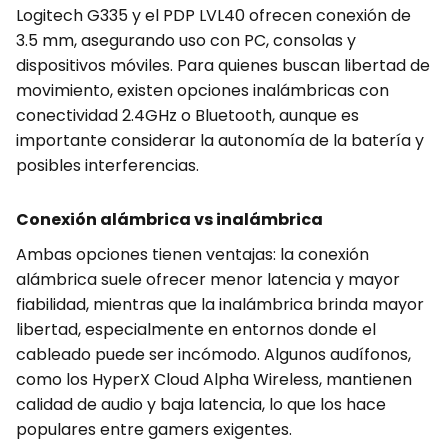
Logitech G335 y el PDP LVL40 ofrecen conexión de
3.5 mm, asegurando uso con PC, consolas y
dispositivos móviles. Para quienes buscan libertad de
movimiento, existen opciones inalámbricas con
conectividad 2.4GHz o Bluetooth, aunque es
importante considerar la autonomía de la batería y
posibles interferencias.
Conexión alámbrica vs inalámbrica
Ambas opciones tienen ventajas: la conexión
alámbrica suele ofrecer menor latencia y mayor
fiabilidad, mientras que la inalámbrica brinda mayor
libertad, especialmente en entornos donde el
cableado puede ser incómodo. Algunos audífonos,
como los HyperX Cloud Alpha Wireless, mantienen
calidad de audio y baja latencia, lo que los hace
populares entre gamers exigentes.