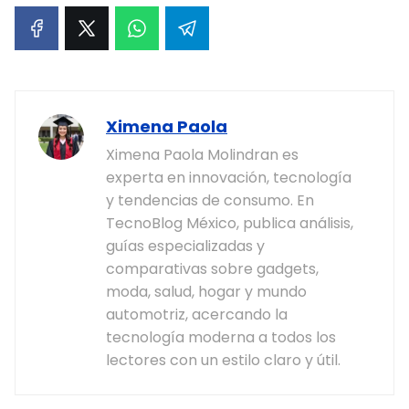
Ximena Paola
Ximena Paola Molindran es
experta en innovación, tecnología
y tendencias de consumo. En
TecnoBlog México, publica análisis,
guías especializadas y
comparativas sobre gadgets,
moda, salud, hogar y mundo
automotriz, acercando la
tecnología moderna a todos los
lectores con un estilo claro y útil.