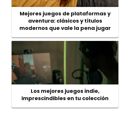
Mejores juegos de plataformas y
aventura: clásicos y títulos
modernos que vale la pena jugar
Los mejores juegos indie,
imprescindibles en tu colección