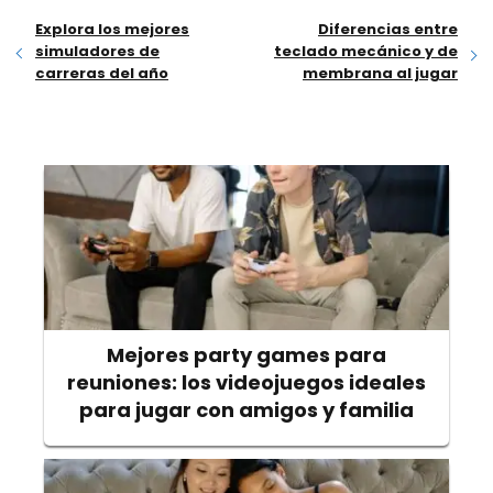
Explora los mejores
Diferencias entre
simuladores de
teclado mecánico y de
carreras del año
membrana al jugar
Mejores party games para
reuniones: los videojuegos ideales
para jugar con amigos y familia