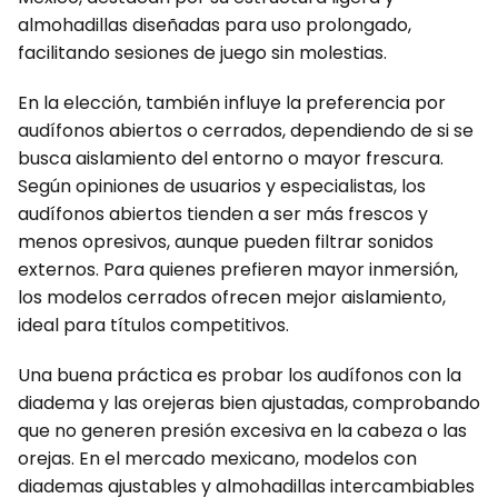
almohadillas diseñadas para uso prolongado,
facilitando sesiones de juego sin molestias.
En la elección, también influye la preferencia por
audífonos abiertos o cerrados, dependiendo de si se
busca aislamiento del entorno o mayor frescura.
Según opiniones de usuarios y especialistas, los
audífonos abiertos tienden a ser más frescos y
menos opresivos, aunque pueden filtrar sonidos
externos. Para quienes prefieren mayor inmersión,
los modelos cerrados ofrecen mejor aislamiento,
ideal para títulos competitivos.
Una buena práctica es probar los audífonos con la
diadema y las orejeras bien ajustadas, comprobando
que no generen presión excesiva en la cabeza o las
orejas. En el mercado mexicano, modelos con
diademas ajustables y almohadillas intercambiables