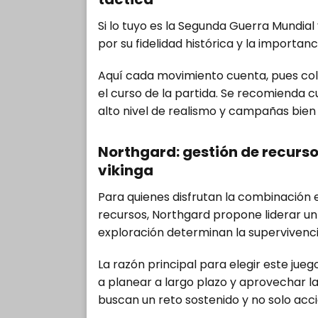
Si lo tuyo es la Segunda Guerra Mundial
por su fidelidad histórica y la importan
Aquí cada movimiento cuenta, pues col
el curso de la partida. Se recomienda 
alto nivel de realismo y campañas bien
Northgard: gestión de recurs
vikinga
Para quienes disfrutan la combinación 
recursos, Northgard propone liderar un
exploración determinan la supervivenci
La razón principal para elegir este jue
a planear a largo plazo y aprovechar la
buscan un reto sostenido y no solo acc