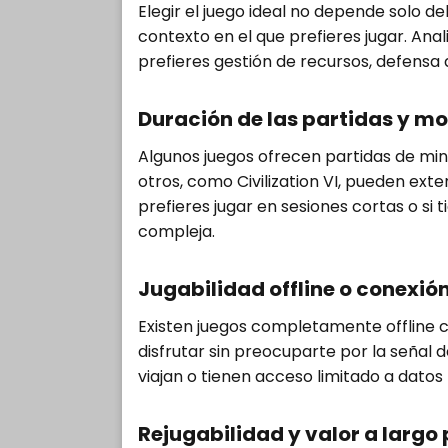
Elegir el juego ideal no depende solo del
contexto en el que prefieres jugar. Anal
prefieres gestión de recursos, defensa
Duración de las partidas y m
Algunos juegos ofrecen partidas de min
otros, como Civilization VI, pueden exte
prefieres jugar en sesiones cortas o si
compleja.
Jugabilidad offline o conexi
Existen juegos completamente offline c
disfrutar sin preocuparte por la señal d
viajan o tienen acceso limitado a datos 
Rejugabilidad y valor a largo