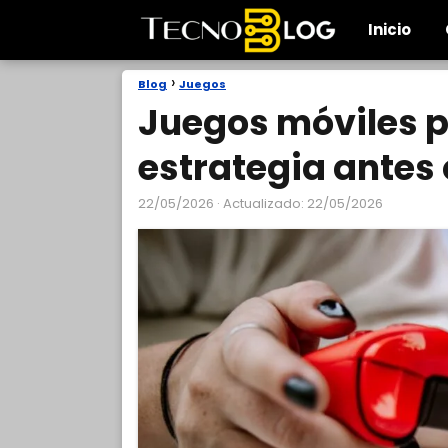
Inicio
Blog
Juegos
Juegos móviles p
estrategia antes 
22/05/2026
· Actualizado: 22/05/2026