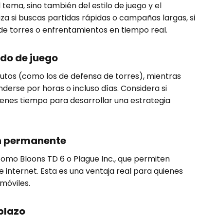
 tema, sino también del estilo de juego y el
iza si buscas partidas rápidas o campañas largas, si
 de torres o enfrentamientos en tiempo real.
odo de juego
utos (como los de defensa de torres), mientras
nderse por horas o incluso días. Considera si
 tienes tiempo para desarrollar una estrategia
ón permanente
omo Bloons TD 6 o Plague Inc., que permiten
e internet. Esta es una ventaja real para quienes
móviles.
 plazo