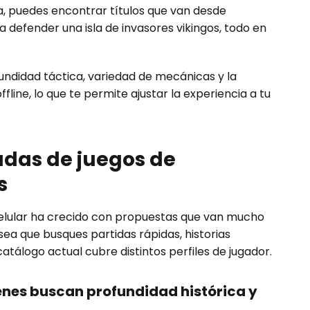
a, puedes encontrar títulos que van desde
a defender una isla de invasores vikingos, todo en
ndidad táctica, variedad de mecánicas y la
fline, lo que te permite ajustar la experiencia a tu
das de juegos de
s
lular ha crecido con propuestas que van mucho
sea que busques partidas rápidas, historias
catálogo actual cubre distintos perfiles de jugador.
nes buscan profundidad histórica y