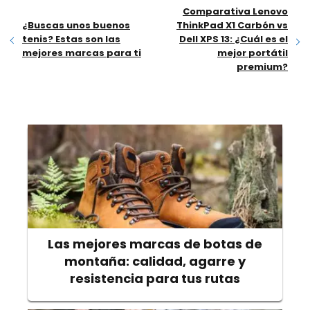
Comparativa Lenovo
¿Buscas unos buenos
ThinkPad X1 Carbón vs
tenis? Estas son las
Dell XPS 13: ¿Cuál es el
mejores marcas para ti
mejor portátil
premium?
Las mejores marcas de botas de
montaña: calidad, agarre y
resistencia para tus rutas