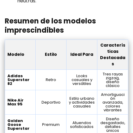
neutras.
Resumen de los modelos
imprescindibles
Caracterís
ticas
Modelo
Estilo
Ideal Para
Destacada
s
Tres rayas
Adidas
Looks
zigzag,
Superstar
Retro
casuales y
diseño
82
versátiles
clásico
Amortiguaci
Estilo urbano
ón
Nike Air
Deportivo
y actividades
avanzada,
Max 95
casuales
colores
vibrantes
Diseño
Golden
Atuendos
desgastado,
Goose
Premium
sofisticados
detalles
Superstar
únicos