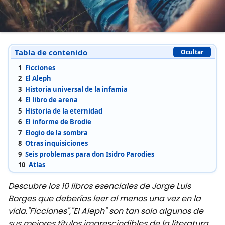
Tabla de contenido
Ocultar
1
Ficciones
2
El Aleph
3
Historia universal de la infamia
4
El libro de arena
5
Historia de la eternidad
6
El informe de Brodie
7
Elogio de la sombra
8
Otras inquisiciones
9
Seis problemas para don Isidro Parodies
10
Atlas
Descubre los 10 libros esenciales de Jorge Luis
Borges que deberías leer al menos una vez en la
vida."Ficciones","El Aleph" son tan solo algunos de
sus mejores títulos imprescindibles de la literatura