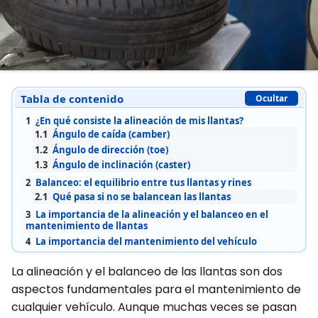
Tabla de contenido
Ocultar
1
¿En qué consiste la alineación de mis llantas?
1.1
Ángulo de caída (camber)
1.2
Ángulo de dirección (toe)
1.3
Ángulo de inclinación (caster)
2
Balanceo: el equilibrio entre tus llantas y rines
2.1
Qué pasa si no se balancean las llantas
3
La importancia de la alineación y el balanceo en el
mantenimiento de llantas
4
La importancia del mantenimiento del vehículo
La alineación y el balanceo de las llantas son dos
aspectos fundamentales para el mantenimiento de
cualquier vehículo. Aunque muchas veces se pasan