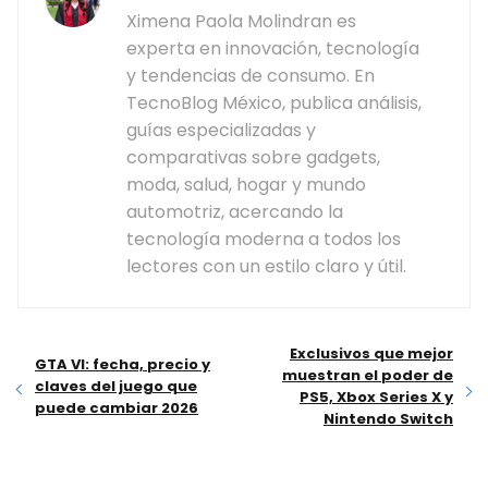
Ximena Paola Molindran es
experta en innovación, tecnología
y tendencias de consumo. En
TecnoBlog México, publica análisis,
guías especializadas y
comparativas sobre gadgets,
moda, salud, hogar y mundo
automotriz, acercando la
tecnología moderna a todos los
lectores con un estilo claro y útil.
Exclusivos que mejor
GTA VI: fecha, precio y
muestran el poder de
claves del juego que
PS5, Xbox Series X y
puede cambiar 2026
Nintendo Switch