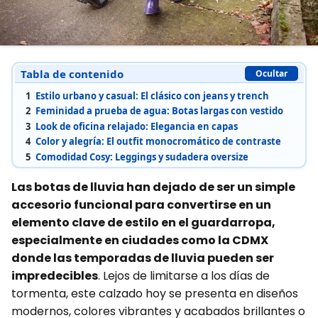
Tabla de contenido
Ocultar
1
Estilo urbano y casual: El clásico con jeans y trench
2
Feminidad a prueba de agua: Botas largas con vestido
3
Look de oficina relajado: Elegancia en capas
4
Color y alegría: El outfit monocromático de contraste
5
Comodidad Cosy: Leggings y sudadera oversize
Las botas de lluvia han dejado de ser un simple
accesorio funcional para convertirse en un
elemento clave de estilo en el guardarropa,
especialmente en ciudades como la CDMX
donde las temporadas de lluvia pueden ser
impredecibles
. Lejos de limitarse a los días de
tormenta, este calzado hoy se presenta en diseños
modernos, colores vibrantes y acabados brillantes o