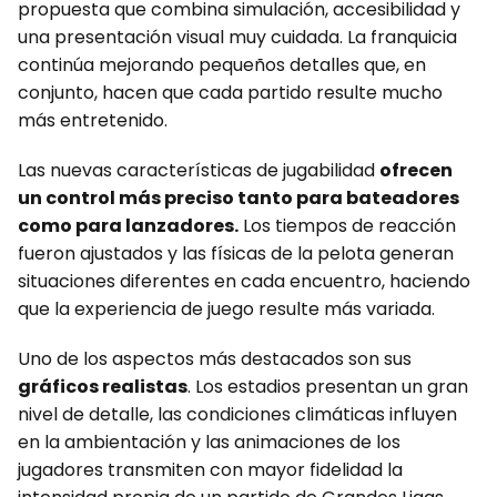
propuesta que combina simulación, accesibilidad y
una presentación visual muy cuidada. La franquicia
continúa mejorando pequeños detalles que, en
conjunto, hacen que cada partido resulte mucho
más entretenido.
Las nuevas características de jugabilidad
ofrecen
un control más preciso tanto para bateadores
como para lanzadores.
Los tiempos de reacción
fueron ajustados y las físicas de la pelota generan
situaciones diferentes en cada encuentro, haciendo
que la experiencia de juego resulte más variada.
Uno de los aspectos más destacados son sus
gráficos realistas
. Los estadios presentan un gran
nivel de detalle, las condiciones climáticas influyen
en la ambientación y las animaciones de los
jugadores transmiten con mayor fidelidad la