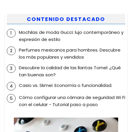
CONTENIDO DESTACADO
Mochilas de moda Gucci: lujo contemporáneo y
expresión de estilo
Perfumes mexicanos para hombres. Descubre
los más populares y vendidos
Descubre la calidad de las llantas Tornel: ¿Qué
tan buenas son?
Casio vs. Skmei: Economía o funcionalidad.
Cómo configurar una cámara de seguridad Wi Fi
con el celular - Tutorial paso a paso