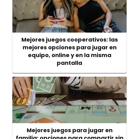
Mejores juegos cooperativos: las
mejores opciones para jugar en
equipo, online y en la misma
pantalla
Mejores juegos para jugar en
familia: opciones para compartir sin