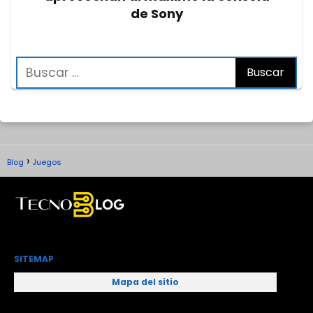
de Sony
Blog
Juegos
SITEMAP
Mapa del sitio