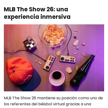
MLB The Show 26: una
experiencia inmersiva
MLB The Show 26 mantiene su posición como uno de
los referentes del béisbol virtual gracias a una