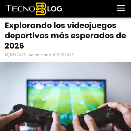
Explorando los videojuegos
deportivos más esperados de
2026
13/05/2026
· Actualizado: 01/07/2026