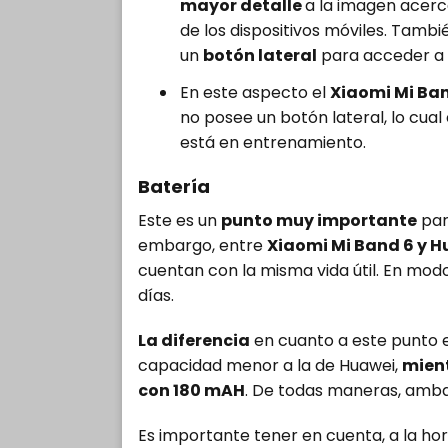
mayor detalle
a la imagen acerca
de los dispositivos móviles. Tamb
un
botón lateral
para acceder a 
En este aspecto el
Xiaomi Mi Ba
no posee un botón lateral, lo cua
está en entrenamiento.
Batería
Este es un
punto muy importante
par
embargo, entre
Xiaomi Mi Band 6 y H
cuentan con la misma vida útil. En mod
días.
La diferencia
en cuanto a este punto es
capacidad menor a la de Huawei,
mient
con 180 mAH
. De todas maneras, amb
Es importante tener en cuenta, a la hor