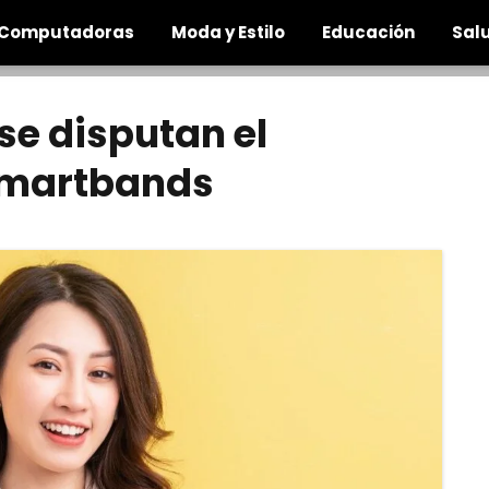
Computadoras
Moda y Estilo
Educación
Salu
se disputan el
Smartbands